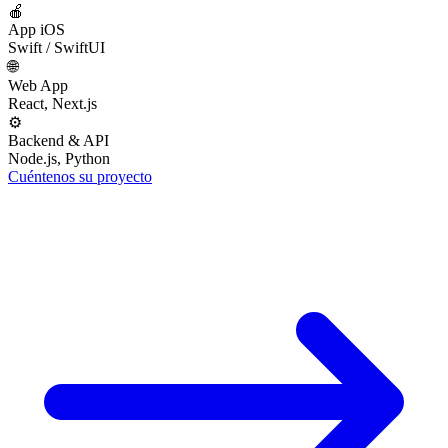
🍎
App iOS
Swift / SwiftUI
🌐
Web App
React, Next.js
⚙️
Backend & API
Node.js, Python
Cuéntenos su proyecto