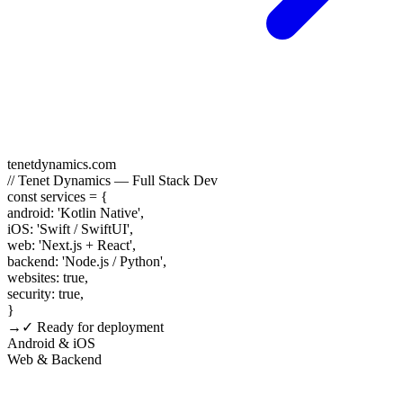
tenetdynamics.com
// Tenet Dynamics — Full Stack Dev
const
services
=
{
android
:
'Kotlin Native'
,
iOS
:
'Swift / SwiftUI'
,
web
:
'Next.js + React'
,
backend
:
'Node.js / Python'
,
websites
:
true
,
security
:
true
,
}
→
✓ Ready for deployment
Android & iOS
Web & Backend