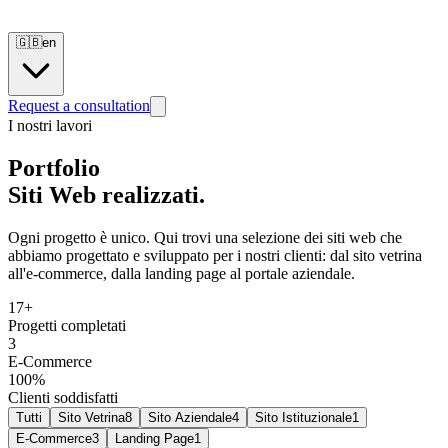
🇬🇧
en
Request a consultation
I nostri lavori
Portfolio
Siti Web realizzati.
Ogni progetto è unico. Qui trovi una selezione dei siti web che
abbiamo progettato e sviluppato per i nostri clienti: dal sito vetrina
all'e-commerce, dalla landing page al portale aziendale.
17+
Progetti completati
3
E-Commerce
100%
Clienti soddisfatti
Tutti
Sito Vetrina
8
Sito Aziendale
4
Sito Istituzionale
1
E-Commerce
3
Landing Page
1