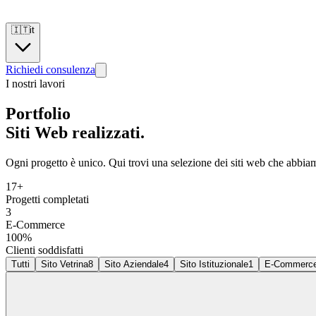
🇮🇹
it
Richiedi consulenza
I nostri lavori
Portfolio
Siti Web realizzati.
Ogni progetto è unico. Qui trovi una selezione dei siti web che abbiamo 
17+
Progetti completati
3
E-Commerce
100%
Clienti soddisfatti
Tutti
Sito Vetrina
8
Sito Aziendale
4
Sito Istituzionale
1
E-Commerc